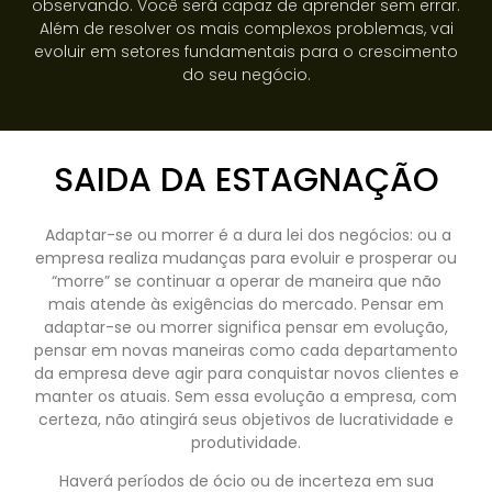
observando. Você será capaz de aprender sem errar.
Além de resolver os mais complexos problemas, vai
evoluir em setores fundamentais para o crescimento
do seu negócio.
SAIDA DA ESTAGNAÇÃO
Adaptar-se ou morrer é a dura lei dos negócios: ou a
empresa realiza mudanças para evoluir e prosperar ou
“morre” se continuar a operar de maneira que não
mais atende às exigências do mercado. Pensar em
adaptar-se ou morrer significa pensar em evolução,
pensar em novas maneiras como cada departamento
da empresa deve agir para conquistar novos clientes e
manter os atuais. Sem essa evolução a empresa, com
certeza, não atingirá seus objetivos de lucratividade e
produtividade.
Haverá períodos de ócio ou de incerteza em sua