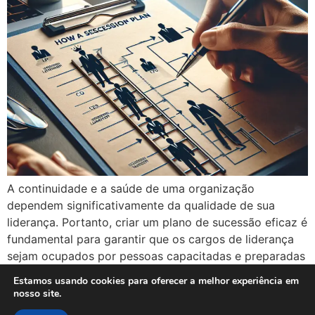
A continuidade e a saúde de uma organização
dependem significativamente da qualidade de sua
liderança. Portanto, criar um plano de sucessão eficaz é
fundamental para garantir que os cargos de liderança
sejam ocupados por pessoas capacitadas e preparadas
para enfrentar os desafios do futuro. Neste artigo,
Estamos usando cookies para oferecer a melhor experiência em
discutiremos o que é um plano de sucessão, sua […]
nosso site.