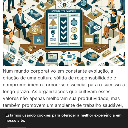
Num mundo corporativo em constante evolução, a
criação de uma cultura sólida de responsabilidade e
comprometimento tornou-se essencial para o sucesso a
longo prazo. As organizações que cultivam esses
valores não apenas melhoram sua produtividade, mas
também promovem um ambiente de trabalho saudável,
onde colaboradores se sentem valorizados e motivados
Estamos usando cookies para oferecer a melhor experiência em
a contribuir para o sucesso […]
nosso site.