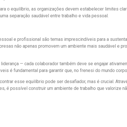
ara o equilíbrio, as organizações devem estabelecer limites cla
ar uma separação saudável entre trabalho e vida pessoal.
pessoal e profissional são temas imprescindíveis para a sustent
empresas não apenas promovem um ambiente mais saudável e pr
 liderança — cada colaborador também deve se engajar ativamente
is é fundamental para garantir que, no frenesi do mundo corpora
ntrar esse equilíbrio pode ser desafiador, mas é crucial. Atrav
es, é possível construir um ambiente de trabalho que valorize