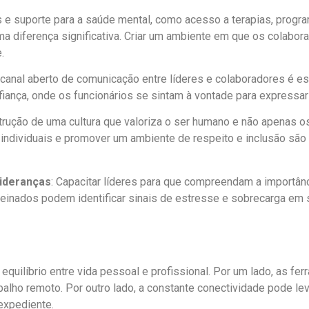
os e suporte para a saúde mental, como acesso a terapias, pro
a diferença significativa. Criar um ambiente em que os colabora
.
canal aberto de comunicação entre líderes e colaboradores é esse
fiança, onde os funcionários se sintam à vontade para expressa
strução de uma cultura que valoriza o ser humano e não apenas o
individuais e promover um ambiente de respeito e inclusão são 
ideranças
: Capacitar líderes para que compreendam a importânci
treinados podem identificar sinais de estresse e sobrecarga e
uilíbrio entre vida pessoal e profissional. Por um lado, as f
rabalho remoto. Por outro lado, a constante conectividade pode l
expediente.