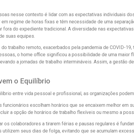
oas nesse contexto é lidar com as expectativas individuais do
r em regime de horas fixas e têm necessidade de uma separação c
r fora do expediente tradicional. A diversidade nas expectativa
e suas equipes.
o do trabalho remoto, exacerbados pela pandemia de COVID-19, t
pessoas, o home office significou a possibilidade de uma maior 
 levando a jornadas de trabalho intermináveis. Assim, a gestão 
em o Equilíbrio
brio entre vida pessoal e profissional, as organizações podem 
 os funcionários escolham horários que se encaixem melhor em s
incluir a opção de horários de trabalho flexíveis ou mesmo a poss
ivar os colaboradores a tirarem férias e pausas regulares é fu
os utilizem seus dias de folga, evitando que se acumulam exces