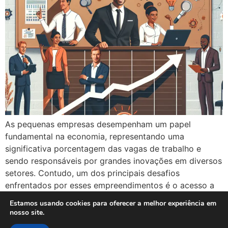
As pequenas empresas desempenham um papel
fundamental na economia, representando uma
significativa porcentagem das vagas de trabalho e
sendo responsáveis por grandes inovações em diversos
setores. Contudo, um dos principais desafios
enfrentados por esses empreendimentos é o acesso a
capital. A falta de recursos pode limitar a capacidade
Estamos usando cookies para oferecer a melhor experiência em
de expansão, inovação e até mesmo a […]
nosso site.