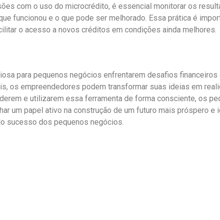
s com o uso do microcrédito, é essencial monitorar os resulta
ue funcionou e o que pode ser melhorado. Essa prática é impor
litar o acesso a novos créditos em condições ainda melhores.
liosa para pequenos negócios enfrentarem desafios financeiro
eis, os empreendedores podem transformar suas ideias em reali
rem e utilizarem essa ferramenta de forma consciente, os pe
um papel ativo na construção de um futuro mais próspero e igua
do sucesso dos pequenos negócios.