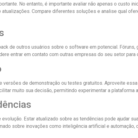
portante. No entanto, é importante avaliar não apenas o custo in
 e atualizações. Compare diferentes soluções e analise qual of
s
back de outros usuários sobre o software em potencial. Fóruns
idere entrar em contato com outras empresas do seu setor para
o
 versões de demonstração ou testes gratuitos. Aproveite essa o
cilitar muito sua decisão, permitindo experimentar a plataforma 
dências
e evolução. Estar atualizado sobre as tendências pode ajudar su
mado sobre inovações como inteligência artificial e automação,