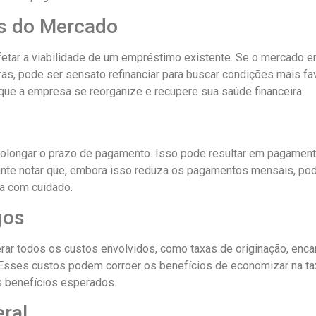
es do Mercado
ar a viabilidade de um empréstimo existente. Se o mercado e
as, pode ser sensato refinanciar para buscar condições mais fav
 que a empresa se reorganize e recupere sua saúde financeira.
prolongar o prazo de pagamento. Isso pode resultar em pagamen
ante notar que, embora isso reduza os pagamentos mensais, pod
a com cuidado.
gos
derar todos os custos envolvidos, como taxas de originação, enc
sses custos podem corroer os benefícios de economizar na taxa
s benefícios esperados.
ral