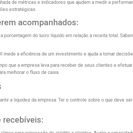
hada de métricas e indicadores que ajudem a medir a performa
ões estratégicas.
 serem acompanhados:
 a porcentagem do lucro líquido em relação à receita total. Sabe
OI mede a eficiência de um investimento e ajuda a tomar decisõ
 tempo que a empresa leva para receber de seus clientes e efet
ara melhorar o fluxo de caixa.
s
antir a liquidez da empresa. Ter o controle sobre o que deve se
 recebíveis:
os claros para concessão de crédito a clientes. Avalie a capacida