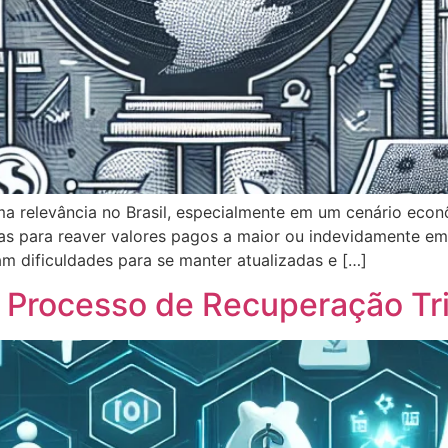
ma relevância no Brasil, especialmente em um cenário ec
as para reaver valores pagos a maior ou indevidamente em
tam dificuldades para se manter atualizadas e […]
Processo de Recuperação Tri