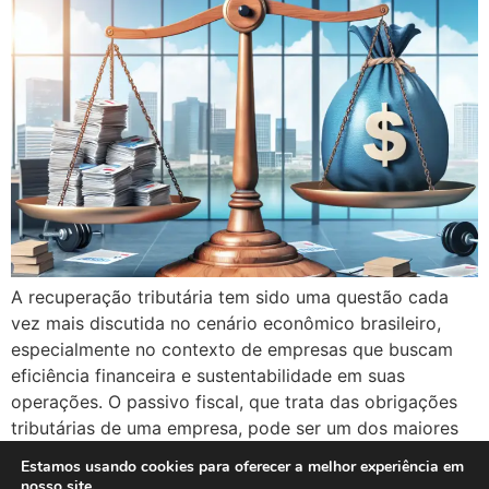
A recuperação tributária tem sido uma questão cada
vez mais discutida no cenário econômico brasileiro,
especialmente no contexto de empresas que buscam
eficiência financeira e sustentabilidade em suas
operações. O passivo fiscal, que trata das obrigações
tributárias de uma empresa, pode ser um dos maiores
desafios enfrentados por empresários e gestores
Estamos usando cookies para oferecer a melhor experiência em
financeiros. Neste artigo, vamos […]
nosso site.