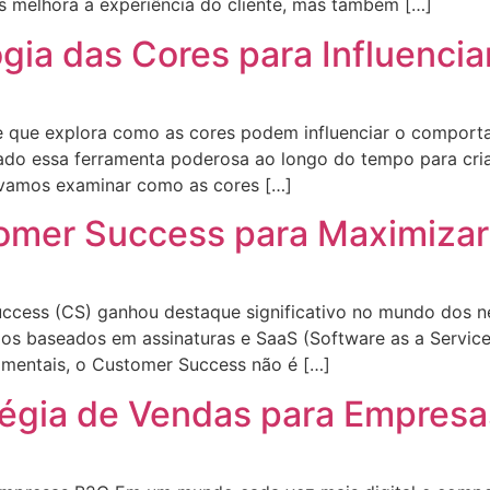
s melhora a experiência do cliente, mas também […]
ogia das Cores para Influenc
te que explora como as cores podem influenciar o compor
ado essa ferramenta poderosa ao longo do tempo para cria
, vamos examinar como as cores […]
tomer Success para Maximiza
ccess (CS) ganhou destaque significativo no mundo dos n
 baseados em assinaturas e SaaS (Software as a Service
damentais, o Customer Success não é […]
tégia de Vendas para Empres