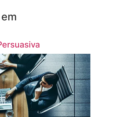
s em
Persuasiva