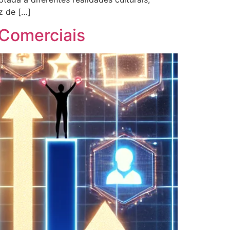
z de […]
 Comerciais