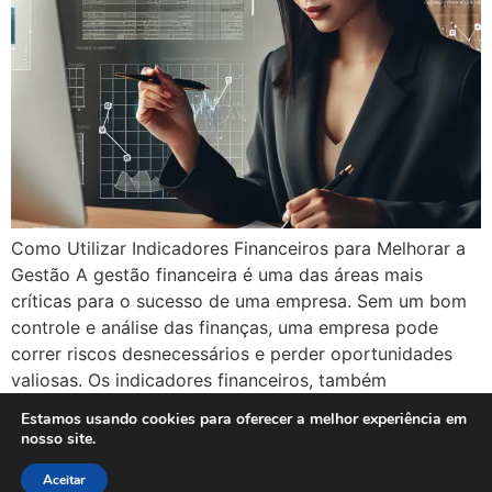
Como Utilizar Indicadores Financeiros para Melhorar a
Gestão A gestão financeira é uma das áreas mais
críticas para o sucesso de uma empresa. Sem um bom
controle e análise das finanças, uma empresa pode
correr riscos desnecessários e perder oportunidades
valiosas. Os indicadores financeiros, também
conhecidos como índices financeiros, são ferramentas
Estamos usando cookies para oferecer a melhor experiência em
cruciais que ajudam os […]
nosso site.
Próximo
→
Aceitar