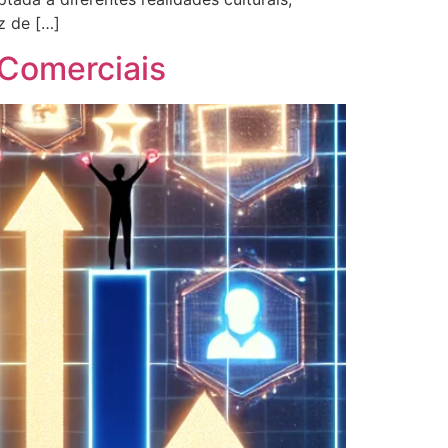
z de […]
 Comerciais